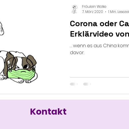
Fräulein Wolke
7. März 2020
1 Min. Lesezei
Corona oder Ca
Erklärvideo vo
… wenn es aus China komm
davor.
Kontakt