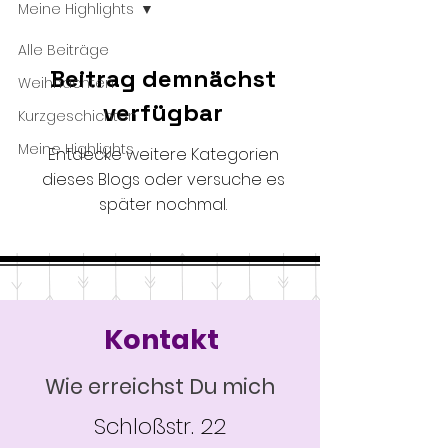
Meine Highlights
Alle Beiträge
Beitrag demnächst
Weihnachten
verfügbar
Kurzgeschichten
Meine Highlights
Entdecke weitere Kategorien
dieses Blogs oder versuche es
später nochmal.
Kontakt
Wie erreichst Du mich
Schloßstr. 22