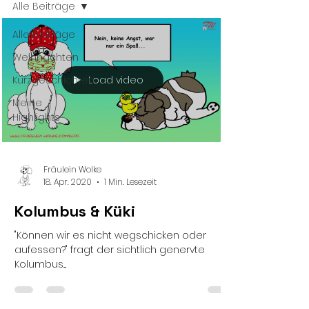
Alle Beiträge
Alle Beiträge
Weihnachten
Load video
Kurzgeschichten
Meine
Highlights
Fräulein Wolke
18. Apr. 2020
1 Min. Lesezeit
Kolumbus & Küki
"Können wir es nicht wegschicken oder
aufessen?" fragt der sichtlich genervte
Kolumbus....