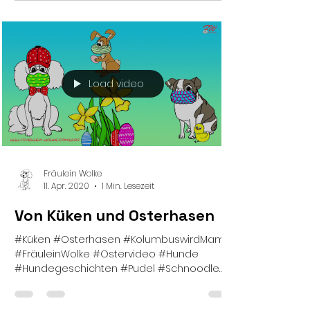
Load video
Fräulein Wolke
11. Apr. 2020
1 Min. Lesezeit
Von Küken und Osterhasen
#Küken #Osterhasen #KolumbuswirdMama
#FräuleinWolke #Ostervideo #Hunde
#Hundegeschichten #Pudel #Schnoodle
#Doodle #Weltentdecker