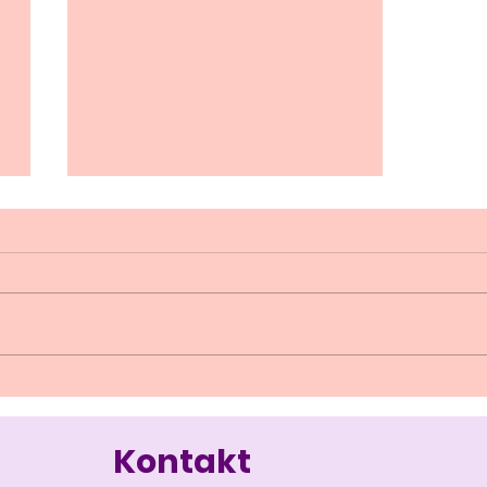
?
Ein ganz besonderer Zauber...
Meine Weihnachtsgeschichte
Kontakt