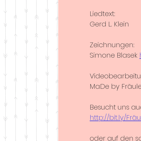
Liedtext: 
Gerd L. Klein 
Zeichnungen: 
Simone Blasek 
Videobearbeitu
MaDe by Fräule
Besucht uns au
http://bit.ly/Fr
oder auf den s