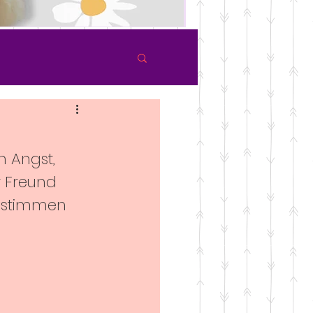
n Angst, 
r Freund 
mstimmen 